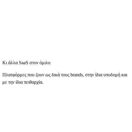
WideBooking
Property and service booking management system with real-time
availability and a dedicated mobile companion app.
Multi-property booking management
web
subscription
Κι άλλα SaaS στον όμιλο
Πλατφόρμες που ζουν ως δικά τους brands, στην ίδια υποδομή και
με την ίδια πειθαρχία.