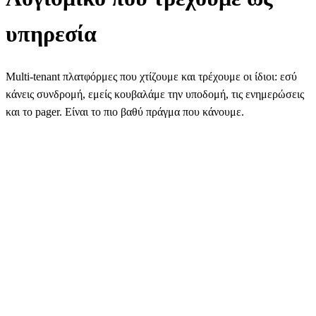
υπηρεσία
Multi-tenant πλατφόρμες που χτίζουμε και τρέχουμε οι ίδιοι: εσύ
κάνεις συνδρομή, εμείς κουβαλάμε την υποδομή, τις ενημερώσεις
και το pager. Είναι το πιο βαθύ πράγμα που κάνουμε.
Active development
Plannzy
Event and wedding planning platform with collaborative tools,
budget tracking, and vendor management.
Collaborative event planning tools
web
subscription
Active development