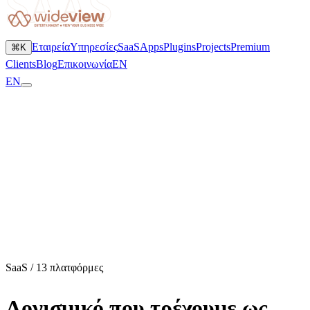
SAAS
Εταιρεία
Υπηρεσίες
SaaS
Apps
Plugins
Projects
Premium
⌘K
Clients
Blog
Επικοινωνία
EN
EN
SaaS / 13 πλατφόρμες
Λογισμικό που τρέχουμε ως