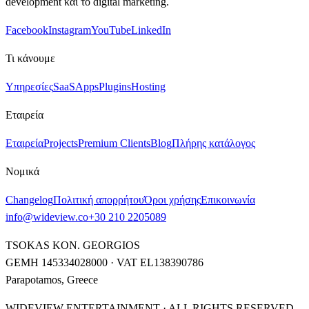
development και το digital marketing.
Facebook
Instagram
YouTube
LinkedIn
Τι κάνουμε
Υπηρεσίες
SaaS
Apps
Plugins
Hosting
Εταιρεία
Εταιρεία
Projects
Premium Clients
Blog
Πλήρης κατάλογος
Νομικά
Changelog
Πολιτική απορρήτου
Όροι χρήσης
Επικοινωνία
info@wideview.co
+30 210 2205089
TSOKAS KON. GEORGIOS
GEMH 145334028000 · VAT EL138390786
Parapotamos, Greece
WIDEVIEW ENTERTAINMENT · ALL RIGHTS RESERVED